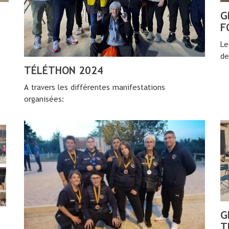
G
F
Le
de
TÉLÉTHON 2024
A travers les différentes manifestations
organisées:
G
T