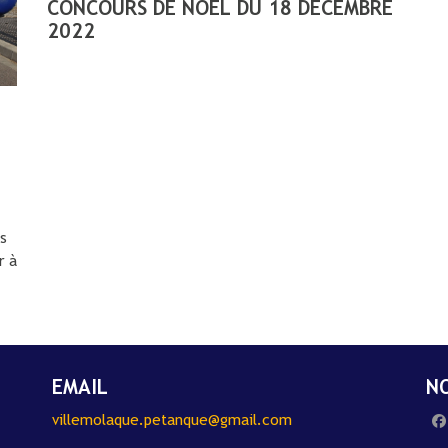
CONCOURS DE NOËL DU 18 DÉCEMBRE
2022
es
r à
EMAIL
NO
villemolaque.petanque@gmail.com